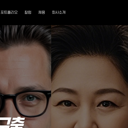
포트폴리오
칼럼
채용
회사소개
구축