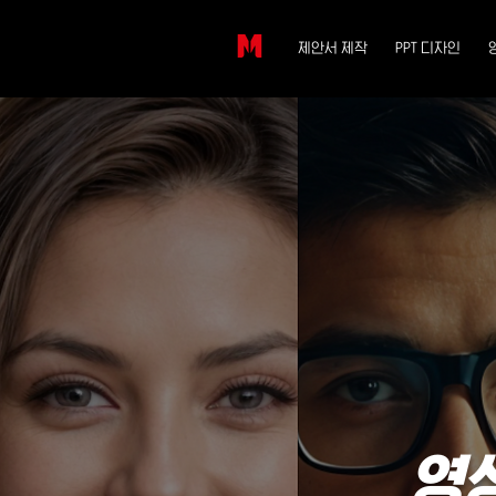
제안서 제작
PPT 디자인
영