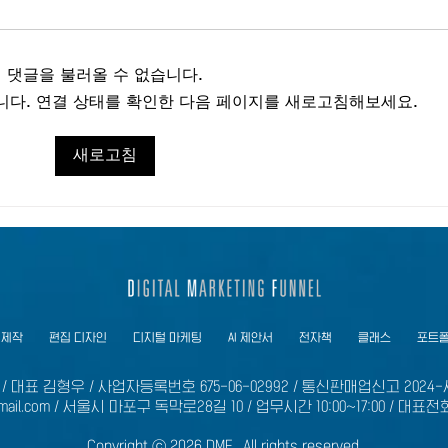
댓글을 불러올 수 없습니다.
다. 연결 상태를 확인한 다음 페이지를 새로고침해보세요.
성공적인 투자 유치를 위한 IR 제
성공적
새로고침
안서 작성 가이드
계별
 제작
편집 디자인
디지털 마케팅
AI 제안서
전자책
클래스
포트
/ 대표 김형우 / 사업자등록번호 675-06-02992 / 통신판매업신고 2024
mail.com
​ /
서울시 마포구 독막로28길 10 / 업무시간 10:00~17:00 / 대표전화 
Copyright ⓒ 2026 DMF. All rights reserved.